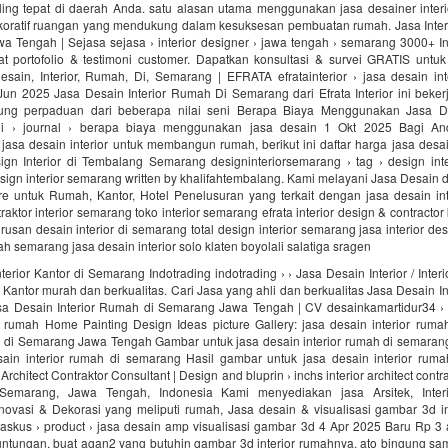
ling tepat di daerah Anda. satu alasan utama menggunakan jasa desainer interi
oratif ruangan yang mendukung dalam kesuksesan pembuatan rumah. Jasa Interi
 Tengah | Sejasa sejasa › interior designer › jawa tengah › semarang 3000+ In
at portofolio & testimoni customer. Dapatkan konsultasi & survei GRATIS untu
esain, Interior, Rumah, Di, Semarang | EFRATA efratainterior › jasa desain int
n 2025 Jasa Desain Interior Rumah Di Semarang dari Efrata Interior ini bekerj
ng perpaduan dari beberapa nilai seni Berapa Biaya Menggunakan Jasa Des
i › journal › berapa biaya menggunakan jasa desain 1 Okt 2025 Bagi An
sa desain interior untuk membangun rumah, berikut ini daftar harga jasa desai
ign Interior di Tembalang Semarang designinteriorsemarang › tag › design int
sign interior semarang written by khalifahtembalang. Kami melayani Jasa Desai
ture untuk Rumah, Kantor, Hotel Penelusuran yang terkait dengan jasa desain in
aktor interior semarang toko interior semarang efrata interior design & contracto
rusan desain interior di semarang total design interior semarang jasa interior de
ah semarang jasa desain interior solo klaten boyolali salatiga sragen
terior Kantor di Semarang Indotrading indotrading › › Jasa Desain Interior / Inter
r Kantor murah dan berkualitas. Cari Jasa yang ahli dan berkualitas Jasa Desain Int
a Desain Interior Rumah di Semarang Jawa Tengah | CV desainkamartidur34 › 
or rumah Home Painting Design Ideas picture Gallery: jasa desain interior ruma
h di Semarang Jawa Tengah Gambar untuk jasa desain interior rumah di semaran
sain interior rumah di semarang Hasil gambar untuk jasa desain interior rum
Architect Contraktor Consultant | Design and bluprin › inchs interior architect contr
Semarang, Jawa Tengah, Indonesia Kami menyediakan jasa Arsitek, Interior
ovasi & Dekorasi yang meliputi rumah, Jasa desain & visualisasi gambar 3d int
askus › product › jasa desain amp visualisasi gambar 3d 4 Apr 2025 Baru Rp 3 a
ntungan, buat agan2 yang butuhin gambar 3d interior rumahnya, ato bingung sam