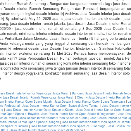
in Interior Rumah Semarang » Bangun dan bangundanrenovasi › tag › jasa desain
a Desain Interior Rumah Semarang Bangun dan Renovasi berpengalaman se
anan dengan tingkat desain interior ikj Archives Jasa Desain Interior jasa desain i
r ikj By adminweb May 22, 2025 apa itu jasa desain interior, arsitek desain . jasa 
rang, jasa desain interior rumah jakarta, jasa desain Jasa Desain Interior Rum
2025/09 › jasa desain interior rumah di semarang 8 Sep 2025 Jasa Desain Int
n rumah, minimalis, interior minimalis, desain interior minimalis, interior rumah 
a Perhatikan dalam Memakai Jasa mitrarenov › berita › 5 hal yang perlu anda p
Anda keluarga muda yang yang tinggal di semarang dan hendak membangun r
miliki referensi desain Jasa Desain Interior, Eksterior dan Stainless Fabricat
ain interior eksterior semarang 18 Mei 2025 Kenapa harus mempercayakan desa
ada kami? Jasa Pembuatan Desain Rumah berbagai type dan model; Jasa Pen
 jasa desain interior rumah di semarang kontraktor interior semarang toko interior 
n & contractor kota semarang jawa tengah jurusan desain interior di semarang total 
interior design yogyakarta kontraktor rumah semarang jasa desain interior solo 
n
sa Desain Interior kantor Terpercaya Harga Murah
|
Bandung Jasa Desain Interior Rumah Terp
or Jasa Desain Interior Rumah Terpercaya Harga Murah
|
Cileunyi Jasa Desain Interior Rumah Te
ain Interior Kantor Open Space Murah
|
Jasa Desain Interior Kantor Open Space Terpercaya
|
Ja
ce Profesional
|
Jasa Desain Interior Kantor Open Space di Jawa Tengah
|
Jasa Desain Interior
ang
|
Jasa Desain Interior Kantor Open Space di Klaten
|
Jasa Desain Interior Kantor Open Space
antor Open Space di Boyolali
|
Jasa Desain Interior Kantor Open Space di Yogyakarta
|
Jasa Desa
ce di Demak
|
Jasa Desain Interior Kantor Open Space di Kudus
|
Jasa Desain Interior Kantor 
esain Interior Kantor Open Space di Sragen
|
Jasa Desain Interior Kantor Open Space di Bantul
Open Space di Sleman
|
Jasa Desain Interior Kantor Open Space di Kulonprogo
|
Jasa Desain Inte
 Kidul
|
Jasa Desain Interior Kantor Open Space di Magelang
|