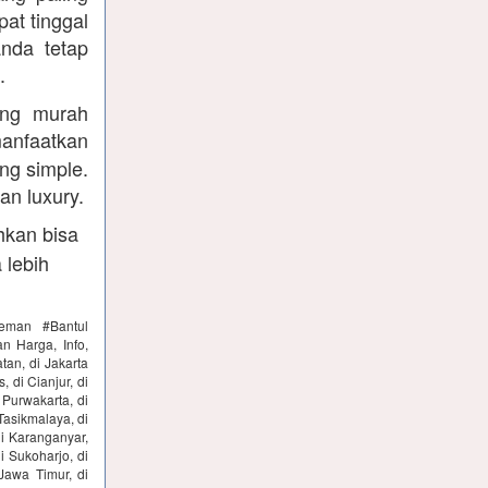
at tinggal
nda tetap
.
ang murah
manfaatkan
ng simple.
an luxury.
ahkan bisa
 lebih
leman #Bantul
n Harga, Info,
tan, di Jakarta
, di Cianjur, di
 Purwakarta, di
Tasikmalaya, di
di Karanganyar,
i Sukoharjo, di
Jawa Timur, di