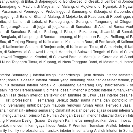
anyuwangi, di Blitar, di Bojonegoro, di Bondowoso, di Gresik, di Jember, di Jomban
umajang, di Madiun, di Magetan, di Malang, di Mojokerto, di Nganjuk, di Ngawi,
Pasuruan, di Ponorogo, di Probolinggo, di Sampang, di Sidoarjo, di Situbondo,
ngagung, di Batu, di Blitar, di Malang, di Mojokerto, di Pasuruan, di Probolinggo, 
ibu, di banten, di Lebak, di Pandeglang, di Serang, di Tangerang, di Cilegon,
 TangerangSelatan, di jogja, di jogjakarta, di Sumatera, di Aceh, di Banda Ace
an, di Sumatera Barat, di Padang, di Riau, di Pekanbaru, di Jambi, di Sumate
 Bengkulu, di Lampung, di Bandar Lampung, di Kepulauan Bangka Belitung, di P
iau, di Tanjung Pinang, di Kalimatan, di Kalimantan Barat, di Pontianak, di Kalima
di Kalimantan Selatan, di Banjarmasin, di Kalimantan Timur, di Samarinda, di Ka
r, di Sulawesi, di Sulawesi Utara, di Manado, di Sulawesi Tengah, di Palu, di Sula
ulawesi Tenggara, di Kendari, di Sulawesi Barat, di Mamuju, di Gorontalo, di Sunda 
i Nusa Tenggara Timur, di Kupang, di Nusa Tenggara Barat, di Mataram, di lombo
nterior Semarang | InteriorDesign interiordesign › jasa desain interior semara
ang; spesialis desain interior rumah yang didukung desainer desainer terbaik, 
. 10 desainer interior terbaik di Semarang Semarang City starofservice › s
ain interior Perencanaan 3 dimensi desain interior & produk interior rumah, kantor
an jasa desain interior, arsitektur dan furniture di Jawa Jasa interior desai
ag › list professional › semarang Berikut daftar nama nama dan portofolio int
n di Semarang untuk bangun maupun renovasi rumah Anda. Penyedia Jasa De
lit omahalit › interior semarang Omahalit adalah penyedia jasa desain interio
an mengutamakan prinsip 12. Rumah Dengan Desain Interior Industrial Garden Int
rang Premium Design (Expert Designer) Kami terus menghadirkan desain inovatif
 untuk mencerminkan gaya hidup Anda. # Premium Temukan Arsitek Interior p
ify homify › professionals › arsitek interior in semarang Arsitek Interior in Se