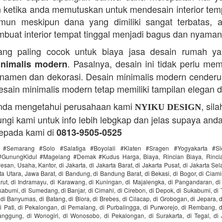
n ketika anda memutuskan untuk mendesain interior temp
mun meskipun dana yang dimiliki sangat terbatas, a
buat interior tempat tinggal menjadi bagus dan nyaman
ang paling cocok untuk biaya jasa desain rumah y
. Pasalnya, desain ini tidak perlu me
nimalis modern
namen dan dekorasi. Desain minimalis modern cenderu
sain minimalis modern tetap memiliki tampilan elegan d
anda mengetahui perusahaan kami
, sil
NYIKU DESIGN
gi kami untuk info lebih lebgkap dan jelas supaya anda
epada kami di
0813-9505-0525
#Semarang #Solo #Salatiga #Boyolali #Klaten #Sragen #Yogyakarta #S
GunungKidul #Magelang #Demak #Kudus Harga, Biaya, Rincian Biaya, Rincia
san, Usaha, Kantor, di Jakarta, di Jakarta Barat, di Jakarta Pusat, di Jakarta Sela
ta Utara, Jawa Barat, di Bandung, di Bandung Barat, di Bekasi, di Bogor, di Ciamis
rut, di Indramayu, di Karawang, di Kuningan, di Majalengka, di Pangandaran, di
abumi, di Sumedang, di Banjar, di Cimahi, di Cirebon, di Depok, di Sukabumi, di 
di Banyumas, di Batang, di Blora, di Brebes, di Cilacap, di Grobogan, di Jepara, 
 Pati, di Pekalongan, di Pemalang, di Purbalingga, di Purworejo, di Rembang, d
anggung, di Wonogiri, di Wonosobo, di Pekalongan, di Surakarta, di Tegal, di 