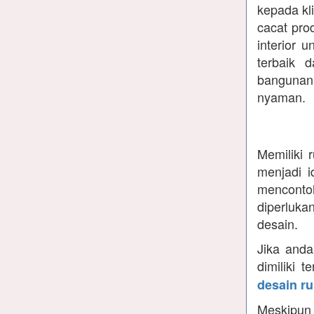
kepada kl
cacat prod
interior 
terbaik 
bangunan
nyaman.
Memiliki 
menjadi i
menconto
diperluk
desain.
Jika anda
dimiliki 
desain r
Meskipun 