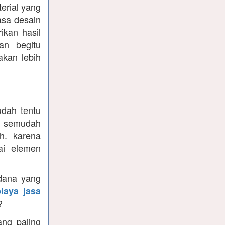
erial yang
jasa desain
ikan hasil
an begitu
kan lebih
udah tentu
ah semudah
h. karena
ai elemen
 dana yang
iaya jasa
?
ang paling