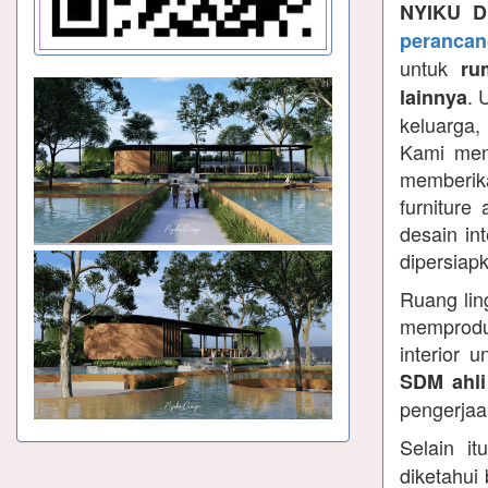
NYIKU D
perancang
untuk
ru
. 
lainnya
keluarga,
Kami meng
memberik
furniture
desain in
dipersiap
Ruang lin
memprodu
interior 
SDM ahli
pengerjaan
Selain i
diketahui