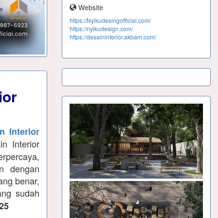
Website
https://Nyikudesingofficial.com/
https://nyikudesign.com/
https://desaininterior.akbam.com/
ior
 Interior
n Interior
erpercaya,
an dengan
ang benar,
ang sudah
25