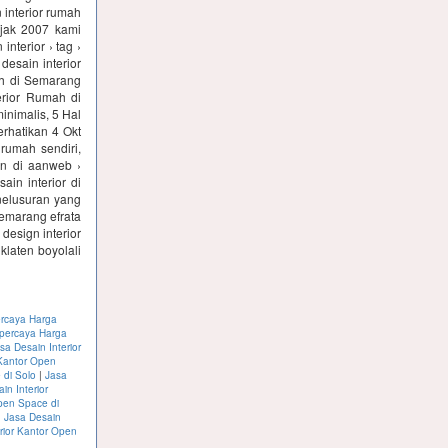
 interior rumah
jak 2007 kami
nterior › tag ›
desain interior
ah di Semarang
erior Rumah di
minimalis, 5 Hal
erhatikan 4 Okt
umah sendiri,
ion di aanweb ›
in interior di
elusuran yang
semarang efrata
design interior
klaten boyolali
ercaya Harga
rpercaya Harga
sa Desain Interior
 Kantor Open
 di Solo
|
Jasa
in Interior
Open Space di
|
Jasa Desain
rior Kantor Open