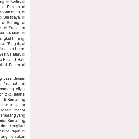
g, di Kediri, di
 di Pacitan, di
 di Sumenep, di
di Surabaya, di
 di Serang, di
h, di Sumatera
ra Selatan, di
angkal Pinang,
ntan Tengah, di
limantan Utara,
wesi Selatan, di
Kecil, di Bali,
k, di Batam, di
ng Jasa desain
profesional dan
emarang city ›
, toko, intansi
ner di Semarang
erior desainer
sain Interior
r Semarang yang
erior Semarang
 dan mengikuti
aling tepat di
marang: Temukan