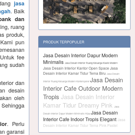
idang
jasa
. Baik
ngah
 bank dan
ing, ruang
as produk,
. Kami pun
PRODUK TERPOPULER
pemesanan
Jasa Desain Interior Dapur Modern
 Untuk fee
Minimalis
yang sudah
Jasa Desain Interior Ruang Keluarga Klasik Modern
Jasa Desain Interior Kantor Open Space
Jasa
Desain Interior Kamar Tidur Tema Biru
Jasa Desain
Jasa Desain
terior dan
Interior Ruang Keluarga Modern Kontemporer
Interior Cafe Outdoor Modern
an desain
Tropis
Jasa Desain Interior
jakan oleh
Kamar Tidur Dreamy Pink
. Sehingga
Jasa
Jasa Desain
Desain Interior Dapur Modern Minimalis Hijau
Interior Cafe Indoor Tropis Elegant
Jasa
. Perlu
ior
Desain Interior Kamar Tidur Tema Pink Pastel
an garansi