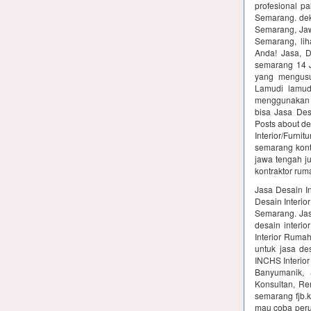
profesional pa
Semarang. dek
Semarang, Jawa
Semarang, lih
Anda! Jasa, D
semarang 14 Ju
yang mengusu
Lamudi lamud
menggunakan ja
bisa Jasa Des
Posts about de
Interior/Furni
semarang kontr
jawa tengah ju
kontraktor rum
Jasa Desain In
Desain Interio
Semarang. Jas
desain interi
Interior Ruma
untuk jasa de
INCHS Interior 
Banyumanik, 
Konsultan, Ren
semarang fjb.k
mau coba peru