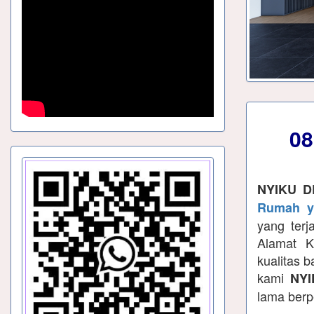
08
NYIKU D
Rumah ya
yang terj
Alamat K
kualitas 
kami
NYI
lama berp