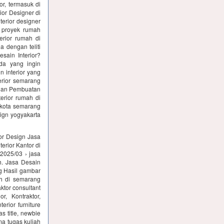
or, termasuk di
or Designer di
terior designer
k proyek rumah
erior rumah di
a dengan teliti
ain Interior?
da yang ingin
n interior yang
erior semarang
n dan Pembuatan
terior rumah di
r kota semarang
sign yogyakarta
ior Design Jasa
erior Kantor di
2025/03 › jasa
h. Jasa Desain
g Hasil gambar
ah di semarang
aktor consultant
, Kontraktor,
erior furniture
s title, newbie
a tugas kuliah