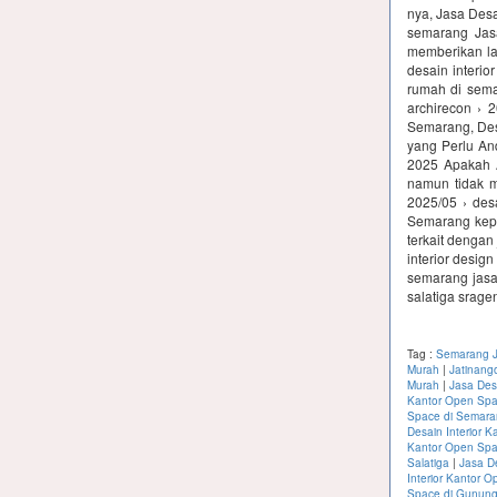
nya, Jasa Desa
semarang Jas
memberikan lay
desain interio
rumah di sema
archirecon › 
Semarang, Desai
yang Perlu And
2025 Apakah 
namun tidak me
2025/05 › des
Semarang kep
terkait dengan
interior desig
semarang jasa 
salatiga srage
Tag :
Semarang Ja
Murah
|
Jatinang
Murah
|
Jasa Des
Kantor Open Spa
Space di Semar
Desain Interior K
Kantor Open Spa
Salatiga
|
Jasa D
Interior Kantor 
Space di Gunung