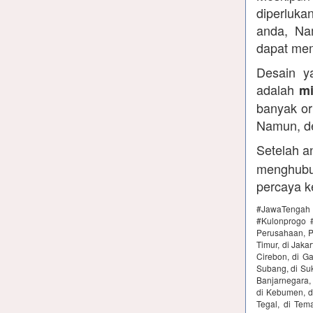
diperluka
anda, Na
dapat mem
Desain y
adalah
mi
banyak or
Namun, de
Setelah 
menghubun
percaya k
#JawaTengah 
#Kulonprogo #
Perusahaan, Pe
Timur, di Jakar
Cirebon, di Ga
Subang, di Suk
Banjarnegara, 
di Kebumen, di
Tegal, di Tem