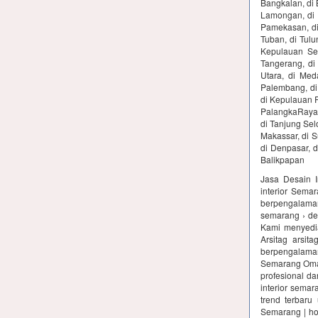
Bangkalan, di B
Lamongan, di L
Pamekasan, di 
Tuban, di Tulu
Kepulauan Ser
Tangerang, di
Utara, di Med
Palembang, di
di Kepulauan R
PalangkaRaya, 
di Tanjung Selo
Makassar, di S
di Denpasar, d
Balikpapan
Jasa Desain I
interior Semar
berpengalaman
semarang › des
Kami menyediak
Arsitag arsit
berpengalama
Semarang Omaha
profesional d
interior sema
trend terbaru
Semarang | hom