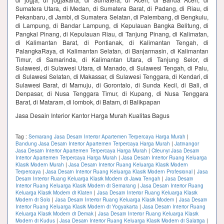
Sumatera Utara, di Medan, di Sumatera Barat, di Padang, di Riau, di
Pekanbaru, di Jambi, di Sumatera Selatan, di Palembang, di Bengkulu,
di Lampung, di Bandar Lampung, di Kepulauan Bangka Belitung, di
Pangkal Pinang, di Kepulauan Riau, di Tanjung Pinang, di Kalimatan,
di Kalimantan Barat, di Pontianak, di Kalimantan Tengah, di
PalangkaRaya, di Kalimantan Selatan, di Banjarmasin, di Kalimantan
Timur, di Samarinda, di Kalimantan Utara, di Tanjung Selor, di
Sulawesi, di Sulawesi Utara, di Manado, di Sulawesi Tengah, di Palu,
di Sulawesi Selatan, di Makassar, di Sulawesi Tenggara, di Kendari, di
Sulawesi Barat, di Mamuju, di Gorontalo, di Sunda Kecil, di Bali, di
Denpasar, di Nusa Tenggara Timur, di Kupang, di Nusa Tenggara
Barat, di Mataram, di lombok, di Batam, di Balikpapan
Jasa Desain Interior Kantor Harga Murah Kualitas Bagus
Tag :
Semarang Jasa Desain Interior Apartemen Terpercaya Harga Murah
|
Bandung Jasa Desain Interior Apartemen Terpercaya Harga Murah
|
Jatinangor
Jasa Desain Interior Apartemen Terpercaya Harga Murah
|
Cileunyi Jasa Desain
Interior Apartemen Terpercaya Harga Murah
|
Jasa Desain Interior Ruang Keluarga
Klasik Modern Murah
|
Jasa Desain Interior Ruang Keluarga Klasik Modern
Terpercaya
|
Jasa Desain Interior Ruang Keluarga Klasik Modern Profesional
|
Jasa
Desain Interior Ruang Keluarga Klasik Modern di Jawa Tengah
|
Jasa Desain
Interior Ruang Keluarga Klasik Modern di Semarang
|
Jasa Desain Interior Ruang
Keluarga Klasik Modern di Klaten
|
Jasa Desain Interior Ruang Keluarga Klasik
Modern di Solo
|
Jasa Desain Interior Ruang Keluarga Klasik Modern
|
Jasa Desain
Interior Ruang Keluarga Klasik Modern di Yogyakarta
|
Jasa Desain Interior Ruang
Keluarga Klasik Modern di Demak
|
Jasa Desain Interior Ruang Keluarga Klasik
Modern di Kudus
|
Jasa Desain Interior Ruang Keluarga Klasik Modern di Salatiga
|