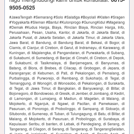
9505-0525
#JawaTengah #Semarang #Solo #Salatiga #Boyolali #Klaten #Sragen
#Yogyakarta #Sleman #Bantul #Kulonprogo #GunungKidul #Magelang
#Demak #Kudus Harga, Biaya, Rincian Biaya, Rincian Harga, Info,
Perusahaan, Pesan, Usaha, Kantor, di Jakarta, di Jakarta Barat, di
Jakarta Pusat, di Jakarta Selatan, di Jakarta Timur, di Jakarta Utara,
Jawa Barat, di Bandung, di Bandung Barat, di Bekasi, di Bogor, di
Ciamis, di Cianjur, di Cirebon, di Garut, di Indramayu, di Karawang, di
Kuningan, di Majalengka, di Pangandaran, di Purwakarta, di Subang,
di Sukabumi, di Sumedang, di Banjar, di Cimahi, di Cirebon, di Depok,
di Sukabumi, di Tasikmalaya, di Banjarnegara, di Banyumas, di
Batang, di Blora, di Brebes, di Cilacap, di Grobogan, di Jepara, di
Karanganyar, di Kebumen, di Pati, di Pekalongan, di Pemalang, di
Purbalingga, di Purworejo, di Rembang, di Sukoharjo, di Tegal, di
Temanggung, di Wonogiri, di Wonosobo, di Pekalongan, di Surakarta,
di Tegal, di Jawa Timur, di Bangkalan, di Banyuwangi, di Blitar, di
Bojonegoro, di Bondowoso, di Gresik, di Jember, di Jombang, di Kediri,
di Lamongan, di Lumajang, di Madiun, di Magetan, di Malang, di
Mojokerto, di Nganjuk, di Ngawi, di Pacitan, di Pamekasan, di
Pasuruan, di Ponorogo, di Probolinggo, di Sampang, di Sidoarjo, di
Situbondo, di Sumenep, di Tuban, di Tulungagung, di Batu, di Blitar, di
Malang, di Mojokerto, di Pasuruan, di Probolinggo, di Surabaya, di
Kepulauan Seribu, di banten, di Lebak, di Pandeglang, di Serang, di
Tangerang, di Cilegon, di Serang, di Tangerang, di TangerangSelatan,
di jogja, di jogjakarta, di Sumatera, di Aceh, di Banda Aceh, di