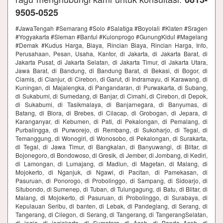
9505-0525
#JawaTengah #Semarang #Solo #Salatiga #Boyolali #Klaten #Sragen
#Yogyakarta #Sleman #Bantul #Kulonprogo #GunungKidul #Magelang
#Demak #Kudus Harga, Biaya, Rincian Biaya, Rincian Harga, Info,
Perusahaan, Pesan, Usaha, Kantor, di Jakarta, di Jakarta Barat, di
Jakarta Pusat, di Jakarta Selatan, di Jakarta Timur, di Jakarta Utara,
Jawa Barat, di Bandung, di Bandung Barat, di Bekasi, di Bogor, di
Ciamis, di Cianjur, di Cirebon, di Garut, di Indramayu, di Karawang, di
Kuningan, di Majalengka, di Pangandaran, di Purwakarta, di Subang,
di Sukabumi, di Sumedang, di Banjar, di Cimahi, di Cirebon, di Depok,
di Sukabumi, di Tasikmalaya, di Banjarnegara, di Banyumas, di
Batang, di Blora, di Brebes, di Cilacap, di Grobogan, di Jepara, di
Karanganyar, di Kebumen, di Pati, di Pekalongan, di Pemalang, di
Purbalingga, di Purworejo, di Rembang, di Sukoharjo, di Tegal, di
Temanggung, di Wonogiri, di Wonosobo, di Pekalongan, di Surakarta,
di Tegal, di Jawa Timur, di Bangkalan, di Banyuwangi, di Blitar, di
Bojonegoro, di Bondowoso, di Gresik, di Jember, di Jombang, di Kediri,
di Lamongan, di Lumajang, di Madiun, di Magetan, di Malang, di
Mojokerto, di Nganjuk, di Ngawi, di Pacitan, di Pamekasan, di
Pasuruan, di Ponorogo, di Probolinggo, di Sampang, di Sidoarjo, di
Situbondo, di Sumenep, di Tuban, di Tulungagung, di Batu, di Blitar, di
Malang, di Mojokerto, di Pasuruan, di Probolinggo, di Surabaya, di
Kepulauan Seribu, di banten, di Lebak, di Pandeglang, di Serang, di
Tangerang, di Cilegon, di Serang, di Tangerang, di TangerangSelatan,
di jogja, di jogjakarta, di Sumatera, di Aceh, di Banda Aceh, di