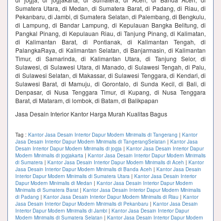
Sumatera Utara, di Medan, di Sumatera Barat, di Padang, di Riau, di
Pekanbaru, di Jambi, di Sumatera Selatan, di Palembang, di Bengkulu,
di Lampung, di Bandar Lampung, di Kepulauan Bangka Belitung, di
Pangkal Pinang, di Kepulauan Riau, di Tanjung Pinang, di Kalimatan,
di Kalimantan Barat, di Pontianak, di Kalimantan Tengah, di
PalangkaRaya, di Kalimantan Selatan, di Banjarmasin, di Kalimantan
Timur, di Samarinda, di Kalimantan Utara, di Tanjung Selor, di
Sulawesi, di Sulawesi Utara, di Manado, di Sulawesi Tengah, di Palu,
di Sulawesi Selatan, di Makassar, di Sulawesi Tenggara, di Kendari, di
Sulawesi Barat, di Mamuju, di Gorontalo, di Sunda Kecil, di Bali, di
Denpasar, di Nusa Tenggara Timur, di Kupang, di Nusa Tenggara
Barat, di Mataram, di lombok, di Batam, di Balikpapan
Jasa Desain Interior Kantor Harga Murah Kualitas Bagus
Tag :
Kantor Jasa Desain Interior Dapur Modern Minimalis di Tangerang
|
Kantor
Jasa Desain Interior Dapur Modern Minimalis di TangerangSelatan
|
Kantor Jasa
Desain Interior Dapur Modern Minimalis di jogja
|
Kantor Jasa Desain Interior Dapur
Modern Minimalis di jogjakarta
|
Kantor Jasa Desain Interior Dapur Modern Minimalis
di Sumatera
|
Kantor Jasa Desain Interior Dapur Modern Minimalis di Aceh
|
Kantor
Jasa Desain Interior Dapur Modern Minimalis di Banda Aceh
|
Kantor Jasa Desain
Interior Dapur Modern Minimalis di Sumatera Utara
|
Kantor Jasa Desain Interior
Dapur Modern Minimalis di Medan
|
Kantor Jasa Desain Interior Dapur Modern
Minimalis di Sumatera Barat
|
Kantor Jasa Desain Interior Dapur Modern Minimalis
di Padang
|
Kantor Jasa Desain Interior Dapur Modern Minimalis di Riau
|
Kantor
Jasa Desain Interior Dapur Modern Minimalis di Pekanbaru
|
Kantor Jasa Desain
Interior Dapur Modern Minimalis di Jambi
|
Kantor Jasa Desain Interior Dapur
Modern Minimalis di Sumatera Selatan
|
Kantor Jasa Desain Interior Dapur Modern